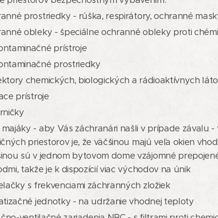
ie priestorov bezpečnostným vybavením:
anné prostriedky - rúška, respirátory, ochranné masky
anné obleky - špeciálne ochranné obleky proti chémii, b
ntaminačné prístroje
ontaminačné prostriedky
ktory chemických, biologických a rádioaktívnych lát
ace prístroje
rničky
majáky - aby Vás záchranári našli v prípade závalu
ičných priestorov je, že väčšinou majú veľa okien vho
šinou sú v jednom bytovom dome vzájomné prepojené 
dmi, takže je k dispozícií viac východov na únik
elačky s frekvenciami záchranných zložiek
atizačné jednotky - na udržanie vhodnej teploty
račno-ventilačné zariadenia NBC - s filtrami proti che