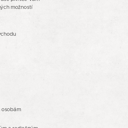
nčných možností
 vchodu
im osobám