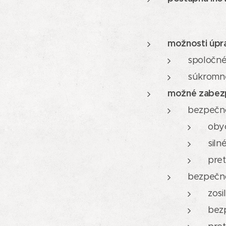
vieme ino
a ch
možnosti úpr
spoločné
súkromné
možné zabezp
bezpečno
obyč
siln
pret
bezpečn
zosi
bezp