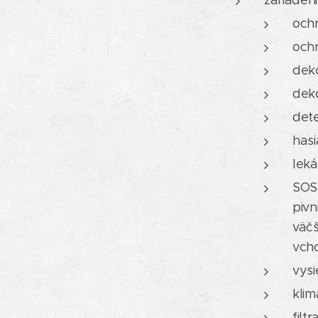
zariaden
ochr
ochr
deko
dek
dete
hasi
leká
SOS 
pivn
väč
vcho
vysi
klim
filt