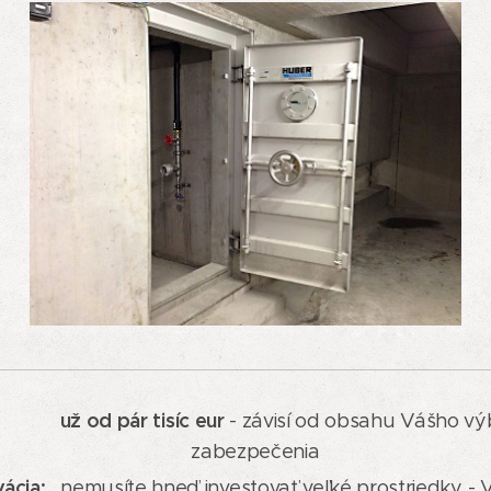
už od pár tisíc eur
rav:
- závisí od obsahu
ezpečenia
ácia:
nemusíte hneď investovať veľké prostriedky