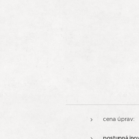
cena úp
zab
postupná inov