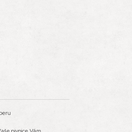
 Vášho výberu
 - Vaše pivnice Vám