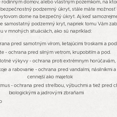
e rodinným domov, alebo vlastným pozemkom, na kto
 bezpečnostný podzemný úkryt, stále máte možnosť u
v bytovom dome na bezpečný úkryt. Aj keď samozrejm
 je samostatný podzemný kryt, napriek tomu Vám za
u v mnohých situáciách, ako sú napríklad:
rana pred samotným vírom, lietajúcimi troskami a pod
e - ochrana pred silným vetrom, krupobitím a pod.
lotné výkyvy - ochrana proti extrémnym horúčavám
oje a rabovanie - ochrana pred vandalmi, násilníkmi
jší ako majetok
rizmus - ochrana pred streľbou, výbuchmi a tie
kými a jadrovými zbraňami
o