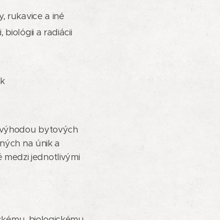
, rukavice a iné
iológii a radiácii
ok
 - výhodou bytových
dných na únik a
medzi jednotlivými
mickému, biologickému