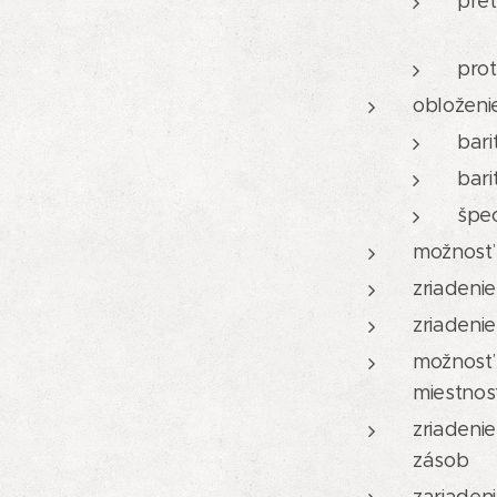
pre
prot
obloženie
bari
bar
špec
možnosť 
zriadeni
zriadeni
možnosť 
miestnos
zriadeni
zásob