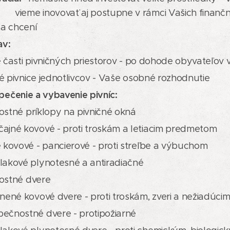
vovať aj postupne v rámci Vašich fina
cení
av:
 časti pivničných priestorov - po dohode obyvateľov
 pivnice jednotlivcov - Vaše osobné rozhodnutie
ečenie a vybavenie pivníc:
stné príklopy na pivničné okná
ajné kovové - proti troskám a letiacim predmetom
é kovové - pancierové - proti streľbe a výbuchom
lakové plynotesné a antiradiačné
ostné dvere
lnené kovové dvere - proti troskám, zveri a nežiadúc
ečnostné dvere - protipožiarné