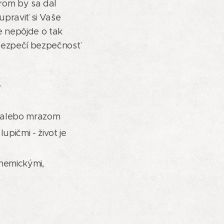
rom by sa dal
praviť si Vaše
e nepôjde o tak
bezpečí bezpečnosť
.
, alebo mrazom
 a lupičmi - život je
ž pred chemickými,