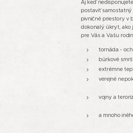
Aj keď nedisponujet
postaviť samostatný
pivničné priestory 
dokonalý úkryt, ako
pre Vás a Vašu rodin
tornáda - och
búrkové smršt
extrémne tep
verejné nepok
cenne
vojny a tero
biologic
a mnoho inéh