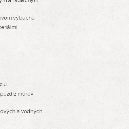
ogickým a radiačným
drovom výbuchu
eriálmi
ciu
e pozdĺž múrov
inových a vodných