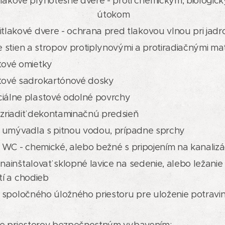
tlakové plynotesné dvere - proti chemickým, biol
útokom
itlakové dvere - ochrana pred tlakovou vlnou pri ja
 stien a stropov protiplynovými a protiradiačnými mat
tové omietky
itové sadrokartónové dosky
iálne plastové odolné povrchy
zriadiť dekontaminačnú predsieň
e umývadla s pitnou vodou, prípadne sprchy
e WC - chemické, alebo bežné s pripojením na kanalizá
nainštalovať sklopné lavice na sedenie, alebo ležani
tí a chodieb
e spoločného úložného priestoru pre uloženie potrav