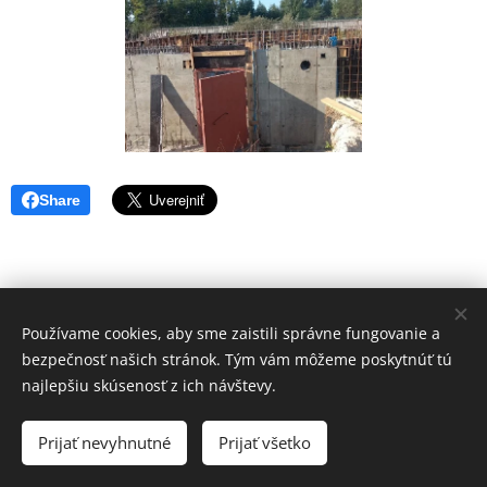
Share
Používame cookies, aby sme zaistili správne fungovanie a
NSA SR s.r.o., Arm. gen. Svobododu 6460 / 28, 080 01 Prešov
bezpečnosť našich stránok. Tým vám môžeme poskytnúť tú
najlepšiu skúsenosť z ich návštevy.
Cenník služieb
Prijať nevyhnutné
Prijať všetko
Vytvorené službou
Webnode
Cookies